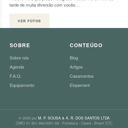
tarde de muita diversão com vocês…
VER FOTOS
SOBRE
CONTEÚDO
Sobre nós
Blog
Agenda
Artigos
F.A.Q.
Casamentos
Equipamento
Elopement
©
2026
por
M. P. SOUSA & A. R. DOS SANTOS LTDA
CNPJ 51.901.994/0001-58 - Fortaleza - Ceará - Brasil 🇧🇷