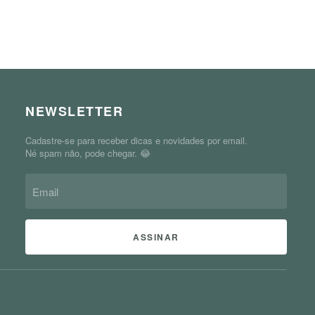
NEWSLETTER
Cadastre-se para receber dicas e novidades por email.
Né spam não, pode chegar. 😂
ASSINAR