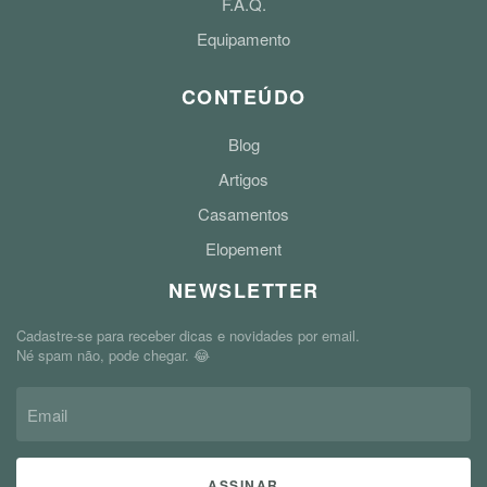
F.A.Q.
Equipamento
CONTEÚDO
Blog
Artigos
Casamentos
Elopement
NEWSLETTER
Cadastre-se para receber dicas e novidades por email.
Né spam não, pode chegar. 😂
ASSINAR