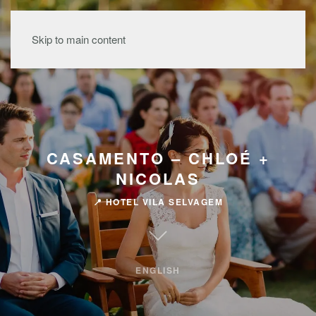
MENU
Skip to main content
CASAMENTO – CHLOÉ +
NICOLAS
📍 HOTEL VILA SELVAGEM
ENGLISH