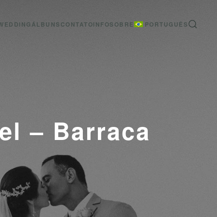
WEDDING
ÁLBUNS
CONTATO
INFO
SOBRE
PORTUGUÊS
el – Barraca