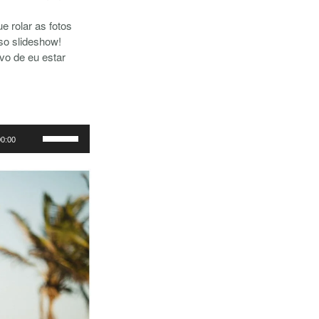
 rolar as fotos
so slideshow!
vo de eu estar
Use
00:00
as
setas
para
cima
ou
para
baixo
para
aumentar
ou
diminuir