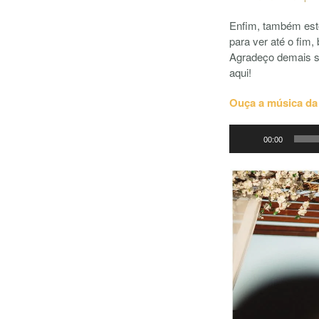
Enfim, também esto
para ver até o fim
Agradeço demais se
aqui!
Ouça a música da 
Tocador
00:00
de
áudio