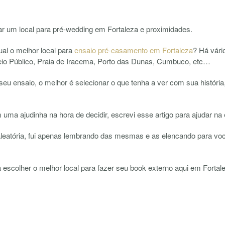
rar um local para pré-wedding em Fortaleza e proximidades.
l o melhor local para
ensaio pré-casamento em Fortaleza
? Há vário
eio Público, Praia de Iracema, Porto das Dunas, Cumbuco, etc…
eu ensaio, o melhor é selecionar o que tenha a ver com sua história
ma ajudinha na hora de decidir, escrevi esse artigo para ajudar na e
aleatória, fui apenas lembrando das mesmas e as elencando para vo
 escolher o melhor local para fazer seu book externo aqui em Fortale