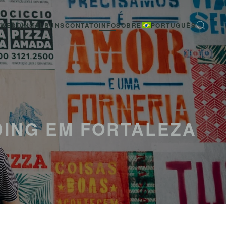
-WEDDING
ÁLBUNS
CONTATO
INFO
SOBRE
PORTUGUÊS
DING EM FORTALEZA