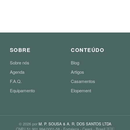
SOBRE
CONTEÚDO
Sobre nós
Blog
Agenda
Artigos
F.A.Q.
Casamentos
Equipamento
Elopement
©
2026
por
M. P. SOUSA & A. R. DOS SANTOS LTDA
CNPJ 51.901.994/0001-58 - Fortaleza - Ceará - Brasil 🇧🇷