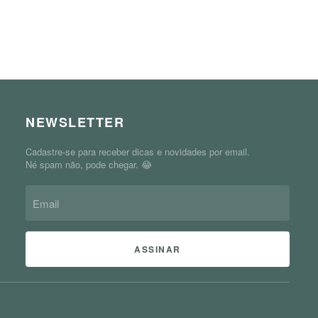
NEWSLETTER
Cadastre-se para receber dicas e novidades por email.
Né spam não, pode chegar. 😂
ASSINAR