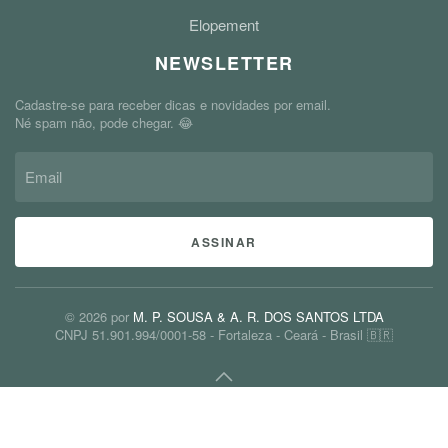
Elopement
NEWSLETTER
Cadastre-se para receber dicas e novidades por email.
Né spam não, pode chegar. 😂
ASSINAR
©
2026
por
M. P. SOUSA & A. R. DOS SANTOS LTDA
CNPJ 51.901.994/0001-58 - Fortaleza - Ceará - Brasil 🇧🇷