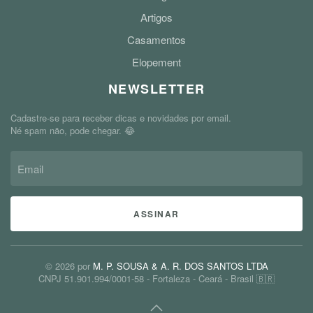
Artigos
Casamentos
Elopement
NEWSLETTER
Cadastre-se para receber dicas e novidades por email.
Né spam não, pode chegar. 😂
ASSINAR
©
2026
por
M. P. SOUSA & A. R. DOS SANTOS LTDA
CNPJ 51.901.994/0001-58 - Fortaleza - Ceará - Brasil 🇧🇷