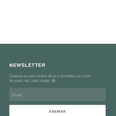
NEWSLETTER
Cadastre-se para receber dicas e novidades por email.
Né spam não, pode chegar. 😂
ASSINAR