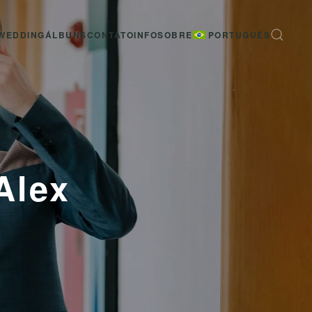
WEDDING
ÁLBUNS
CONTATO
INFO
SOBRE
PORTUGUÊS
Alex