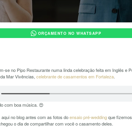
ORÇAMENTO NO WHATSAPP
-se no Pipo Restaurante numa linda celebração feita em Inglês e P
 da Mar Vivências,
celebrante de casamentos em Fortaleza
.
udo com boa música. 😍
 aqui no blog antes com as fotos do
ensaio pré-wedding
que fizemos 
chegou o dia de compartilhar com você o casamento deles.