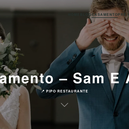
HOME
BLOG
CASAMENTO
PRÉ-
amento – Sam E 
📍 PIPO RESTAURANTE