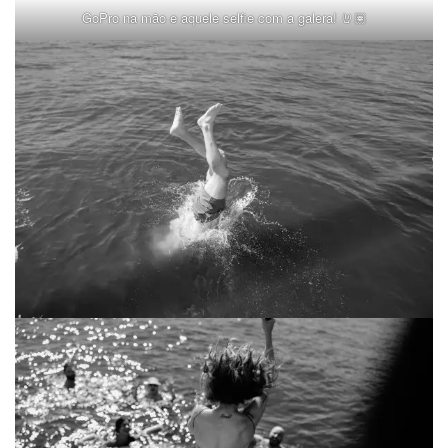
GoPro na mão e aquele selfie com a galera! 🤘🏽